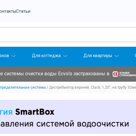
онтакты
Статьи
оков
Для коттеджа
Для квартиры
е системы очистки воды Ecvols застрахованы в
спределительные системы
Дистрибьютор верхний, Clack, 1,25", на трубу 32м