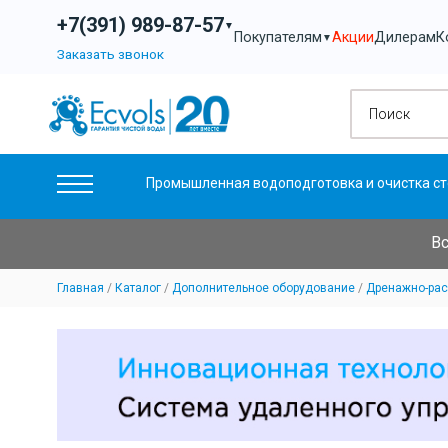
+7(391) 989-87-57
▼
Акции
Дилерам
К
Покупателям
▼
Заказать звонок
Промышленная водоподготовка и очистка ст
Вс
Главная
Каталог
Дополнительное оборудование
Дренажно-ра