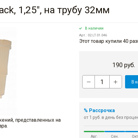
ck, 1,25", на трубу 32мм
В наличии
Арт.: 02.LT.01.046
Этот товар купили 40 раз
190
руб.
В 
% Рассрочка
от 1 руб. в день без проц
жений, представленных на
ара.
Авг.
Сен.
Окт