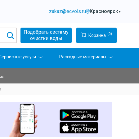
zakaz@ecvols.ru
Красноярск
▼
Подобрать систему
(0)
Корзина
очистки воды
Сервисные услуги
Расходные материалы
м