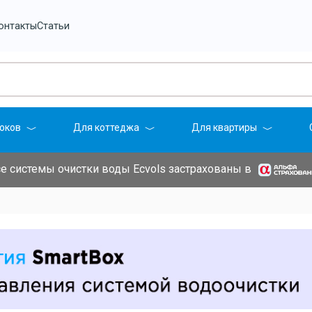
онтакты
Статьи
оков
Для коттеджа
Для квартиры
е системы очистки воды Ecvols застрахованы в