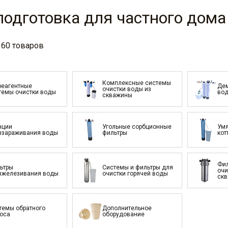
одготовка для частного дома
160 товаров
Комплексные системы
реагентные
Де
очистки воды из
темы очистки воды
во
скважины
нции
Угольные сорбционные
Умя
ззараживания воды
фильтры
кот
Фил
ьтры
Системы и фильтры для
очи
зжелезивания воды
очистки горячей воды
ск
темы обратного
Дополнительное
оса
оборудование