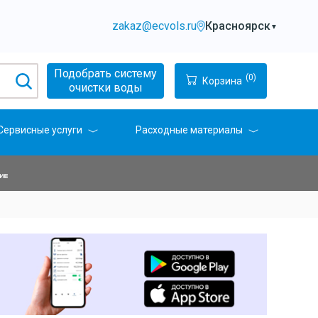
zakaz@ecvols.ru
Красноярск
▼
Подобрать систему
(0)
Корзина
очистки воды
Сервисные услуги
Расходные материалы