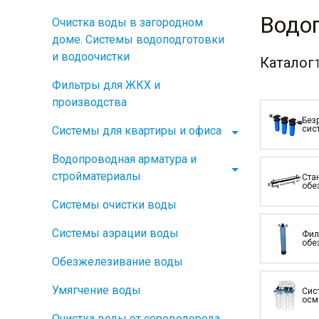
Водоп
Очистка воды в загородном
доме. Системы водоподготовки
и водоочистки
Каталог
Фильтры для ЖКХ и
производства
Без
Системы для квартиры и офиса
сис
Водопроводная арматура и
стройматериалы
Ста
обе
Системы очистки воды
Системы аэрации воды
Фил
обе
Обезжелезивание воды
Умягчение воды
Сис
осм
Очистка воды от сероводорода