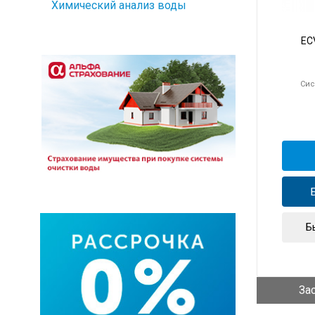
Химический анализ воды
EC
Сис
Б
За