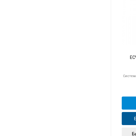
EC
Систем
Б