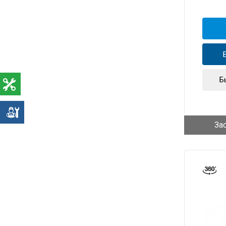
Б
е
За