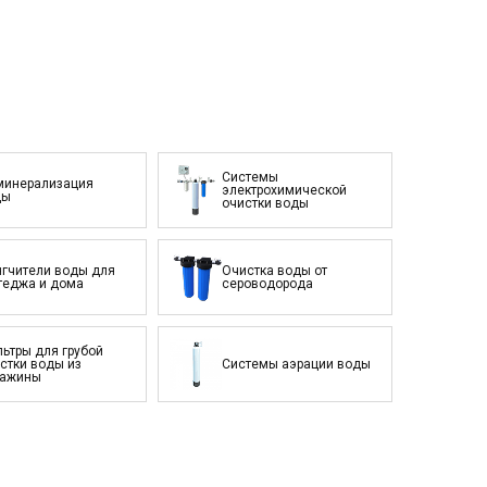
Системы
минерализация
электрохимической
ды
очистки воды
гчители воды для
Очистка воды от
теджа и дома
сероводорода
ьтры для грубой
стки воды из
Системы аэрации воды
важины