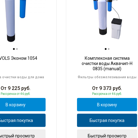
VOLS Эконом 1054
Комплексная система
очистки воды Аквачип-H
0835 (manual)
а очистки воды для дома
Фильтры обезжелезивания воды
От
9 225
руб.
От
9 373
руб.
Рассрочка
от 46 руб.
Рассрочка
от 46 руб.
В корзину
В корзину
Быстрая покупка
Быстрая покупка
ыстрый просмотр
Быстрый просмотр