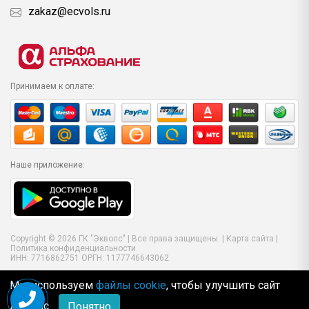
zakaz@ecvols.ru
Принимаем к оплате:
Наше приложение:
Copyright © 2026 ГК "Экволс" | Все права защищены. |
Карта сайта
|
Политика конфиденциальности
ИНН: 7716862751 ОРГН: 1177746643062
Мы используем
файлы cookie
, чтобы улучшить сайт
для Вас
Понятно