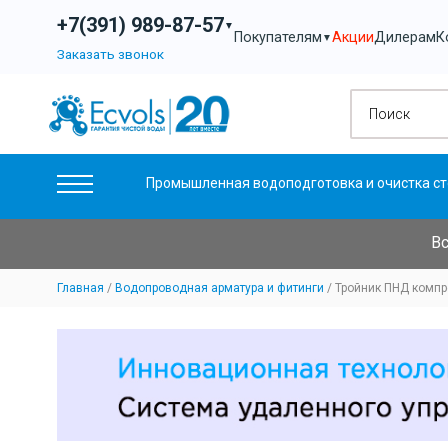
+7(391) 989-87-57
▼
Акции
Дилерам
К
Покупателям
▼
Заказать звонок
Промышленная водоподготовка и очистка ст
Вс
Главная
Водопроводная арматура и фитинги
Тройник ПНД компр