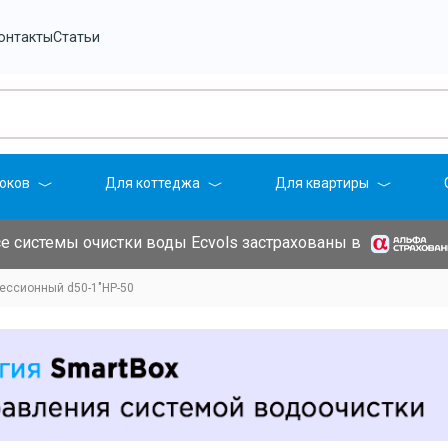
онтакты
Статьи
оков
Для коттеджа
Для квартиры
е системы очистки воды Ecvols застрахованы в
ессионный d50-1"НР-50