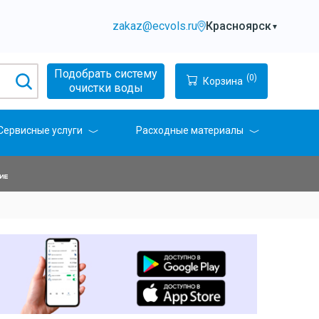
zakaz@ecvols.ru
Красноярск
▼
Подобрать систему
(0)
Корзина
очистки воды
Сервисные услуги
Расходные материалы