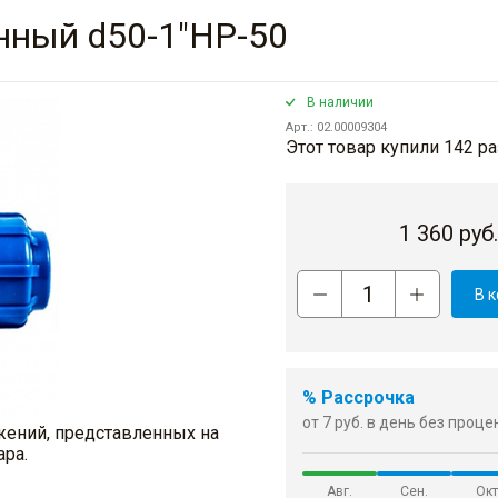
нный d50-1"НР-50
В наличии
Арт.: 02.00009304
Этот товар купили 142 ра
1 360
руб
В 
% Рассрочка
от 7 руб. в день без проц
жений, представленных на
ара.
Авг.
Сен.
Окт