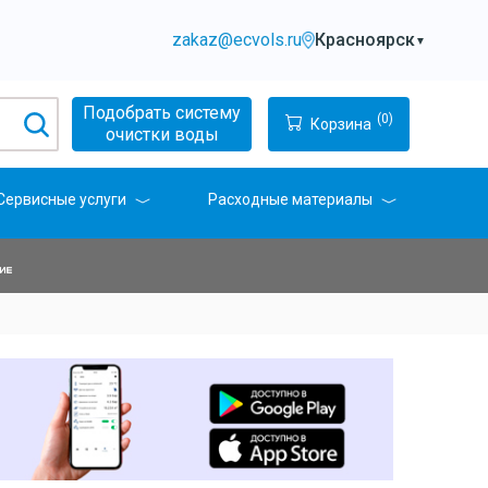
zakaz@ecvols.ru
Красноярск
▼
Подобрать систему
(0)
Корзина
очистки воды
Сервисные услуги
Расходные материалы