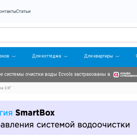
онтакты
Статьи
оков
Для коттеджа
Для квартиры
е системы очистки воды Ecvols застрахованы в
ка 3/8"