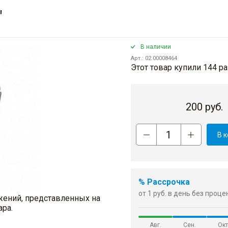
"
В наличии
Арт.: 02.00008464
Этот товар купили 144 ра
200
руб.
В 
% Рассрочка
от 1 руб. в день без проц
жений, представленных на
ара.
Авг.
Сен.
Окт