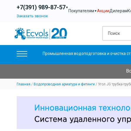
+7(391) 989-87-57
▼
Акции
Дилерам
К
Покупателям
▼
Заказать звонок
Промышленная водоподготовка и очистка ст
Вс
Главная
Водопроводная арматура и фитинги
Угол JG трубка-труб